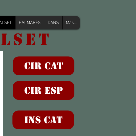
FALSET
PALMARÉS
DANS
Más...
ALSET
CIR CAT
CIR ESP
INS CAT