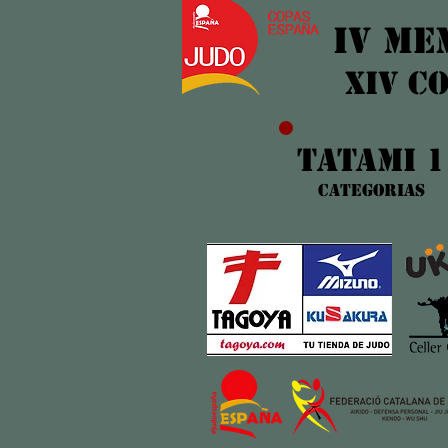
IV ME
XIV C
TATAMI 1
categoriA
s