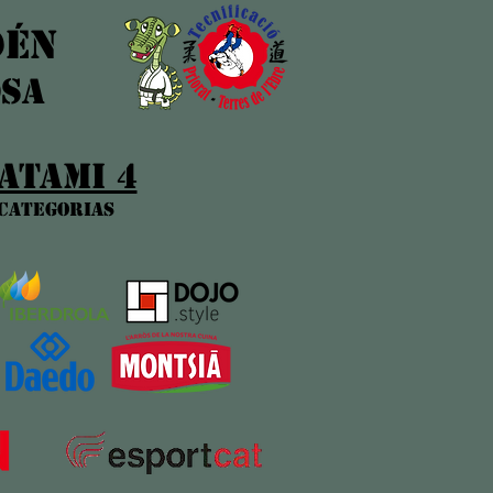
DÉN
OSA
ATAMI 4
categoriA
s