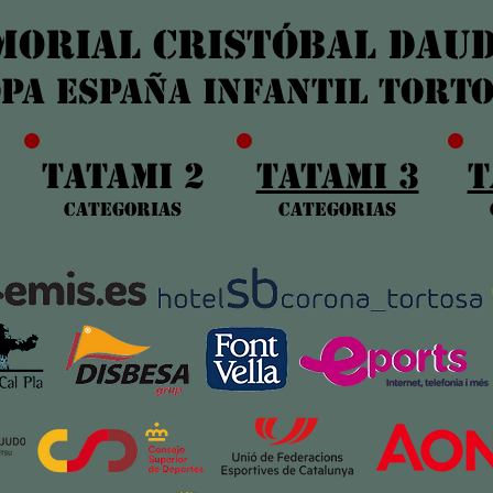
MORIAL CRISTÓBAL DAU
OPA ESPAÑA INFANTIL TORT
TATAMI 2
TATAMI 3
T
categoriA
s
categoriA
s